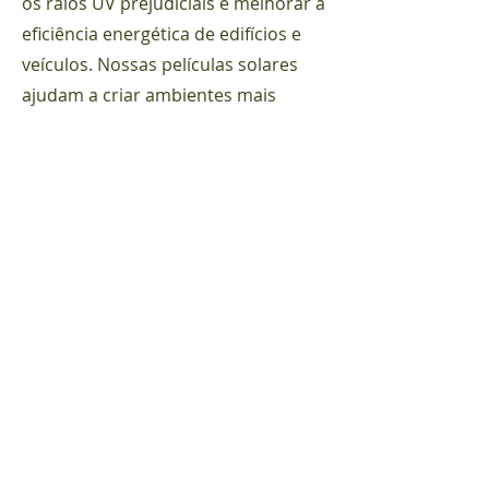
os raios UV prejudiciais e melhorar a
eficiência energética de edifícios e
veículos. Nossas películas solares
ajudam a criar ambientes mais
confortáveis e económicos,
reduzindo a necessidade de ar
condicionado e protegendo móveis
e interiores contra o desbotamento
causado pelo sol.
Películas Decorativas
Para aqueles que desejam adicionar
um toque de estilo e personalidade
a seus espaços, oferecemos uma
variedade de películas decorativas.